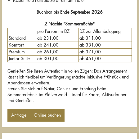
Kostenfreie Parkplätze direkt am Hotel
Buchbar bis Ende September 2026
2 Nächte "Sommernächte"
pro Person im DZ
DZ zur Alleinbelegung
Standard
ab 231,00
ab 311,00
Komfort
ab 241,00
ab 331,00
Premium
ab 261,00
ab 371,00
Junior Suite
ab 301,00
ab 451,00
Genießen Sie Ihren Aufenthalt in vollen Zügen: Das Arrangement
lässt sich flexibel um Verlängerungsnächte inklusive Frühstück und
Abendessen erweitern.
Freuen Sie sich auf Natur, Genuss und Erholung beim
Sommererlebnis im Pfälzerwald – ideal für Paare, Aktivurlauber
und Genießer.
Anfrage
Online buchen