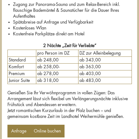
Zugang zur Panorama-Sauna und zum Relax-Bereich inkl.
flauschige Bademäntel & Saunatücher für die Dauer Ihres
Aufenthaltes
Spätabreise auf Anfrage und Verfügbarkeit
Kostenloses Wlan
Kostenfreie Parkplätze direkt am Hotel
2 Nächte „Zeit für Verliebte“
pro Person im DZ
DZ zur Alleinbelegung
Standard
ab 248,00
ab 343,00
Komfort
ab 258,00-
ab 363,00
Premium
ab 278,00
ab 403,00
Junior Suite
ab 318,00
ab 483,00
Genießen Sie Ihr Verwöhnprogramm in vollen Zügen: Das
Arrangement lässt sich flexibel um Verlängerungsnächte inklusive
Frühstück und Abendessen erweitern.
Jetzt romantischen Kurzurlaub in der Pfalz buchen – und
gemeinsam kostbare Zeit im Landhotel Weihermühle genießen.
Anfrage
Online buchen