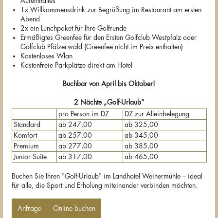
Aufenthaltes
1x Willkommensdrink zur Begrüßung im Restaurant am ersten
Abend
2x ein Lunchpaket für Ihre Golfrunde
Ermäßigtes Greenfee für den Ersten Golfclub Westpfalz oder
Golfclub Pfälzerwald (Greenfee nicht im Preis enthalten)
Kostenloses Wlan
Kostenfreie Parkplätze direkt am Hotel
Buchbar von April bis Oktober!
2 Nächte „Golf-Urlaub“
pro Person im DZ
DZ zur Alleinbelegung
Standard
ab 247,00
ab 325,00
Komfort
ab 257,00
ab 345,00
Premium
ab 277,00
ab 385,00
Junior Suite
ab 317,00
ab 465,00
Buchen Sie Ihren "Golf-Urlaub" im Landhotel Weihermühle – ideal
für alle, die Sport und Erholung miteinander verbinden möchten.
Anfrage
Online buchen