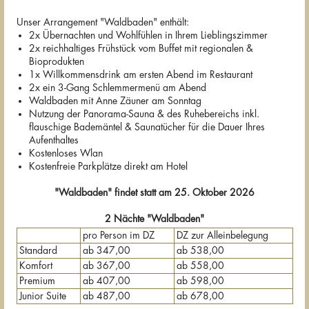
Unser Arrangement "Waldbaden" enthält:
2x Übernachten und Wohlfühlen in Ihrem Lieblingszimmer
2x reichhaltiges Frühstück vom Buffet mit regionalen &
Bioprodukten
1x Willkommensdrink am ersten Abend im Restaurant
2x ein 3-Gang Schlemmermenü am Abend
Waldbaden mit Anne Zäuner am Sonntag
Nutzung der Panorama-Sauna & des Ruhebereichs inkl.
flauschige Bademäntel & Saunatücher für die Dauer Ihres
Aufenthaltes
Kostenloses Wlan
Kostenfreie Parkplätze direkt am Hotel
"Waldbaden" findet statt am 25. Oktober 2026
2 Nächte "Waldbaden"
pro Person im DZ
DZ zur Alleinbelegung
Standard
ab 347,00
ab 538,00
Komfort
ab 367,00
ab 558,00
Premium
ab 407,00
ab 598,00
Junior Suite
ab 487,00
ab 678,00