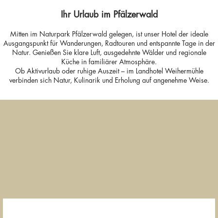
Ihr Urlaub im Pfälzerwald
Mitten im Naturpark Pfälzerwald gelegen, ist unser Hotel der ideale
Ausgangspunkt für Wanderungen, Radtouren und entspannte Tage in der
Natur. Genießen Sie klare Luft, ausgedehnte Wälder und regionale
Küche in familiärer Atmosphäre.
Ob Aktivurlaub oder ruhige Auszeit – im Landhotel Weihermühle
verbinden sich Natur, Kulinarik und Erholung auf angenehme Weise.
Zeit für Verlie
Sommernächte in
Wander-Auszeit
Romantik in
der Pfalz
im Pfälzerwald
Pfalz