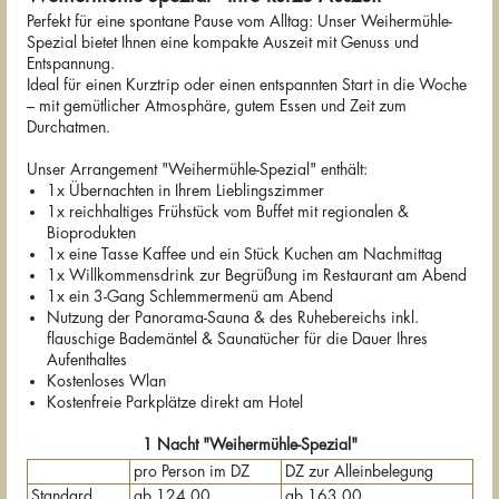
Perfekt für eine spontane Pause vom Alltag: Unser Weihermühle-
Spezial bietet Ihnen eine kompakte Auszeit mit Genuss und
Entspannung.
Ideal für einen Kurztrip oder einen entspannten Start in die Woche
– mit gemütlicher Atmosphäre, gutem Essen und Zeit zum
Durchatmen.
Unser Arrangement "Weihermühle-Spezial" enthält:
1x Übernachten in Ihrem Lieblingszimmer
1x reichhaltiges Frühstück vom Buffet mit regionalen &
Bioprodukten
1x eine Tasse Kaffee und ein Stück Kuchen am Nachmittag
1x Willkommensdrink zur Begrüßung im Restaurant am Abend
1x ein 3-Gang Schlemmermenü am Abend
Nutzung der Panorama-Sauna & des Ruhebereichs inkl.
flauschige Bademäntel & Saunatücher für die Dauer Ihres
Aufenthaltes
Kostenloses Wlan
Kostenfreie Parkplätze direkt am Hotel
1 Nacht "Weihermühle-Spezial"
pro Person im DZ
DZ zur Alleinbelegung
Standard
ab 124,00
ab 163,00