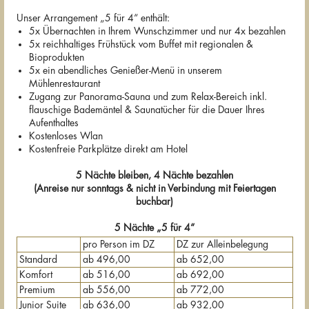
Unser Arrangement „5 für 4“ enthält:
5x Übernachten in Ihrem Wunschzimmer und nur 4x bezahlen
5x reichhaltiges Frühstück vom Buffet mit regionalen &
Bioprodukten
5x ein abendliches Genießer-Menü in unserem
Mühlenrestaurant
Zugang zur Panorama-Sauna und zum Relax-Bereich inkl.
flauschige Bademäntel & Saunatücher für die Dauer Ihres
Aufenthaltes
Kostenloses Wlan
Kostenfreie Parkplätze direkt am Hotel
5 Nächte bleiben, 4 Nächte bezahlen
(Anreise nur sonntags & nicht in Verbindung mit Feiertagen
buchbar)
5 Nächte „5 für 4“
pro Person im DZ
DZ zur Alleinbelegung
Standard
ab 496,00
ab 652,00
Komfort
ab 516,00
ab 692,00
Premium
ab 556,00
ab 772,00
Junior Suite
ab 636,00
ab 932,00