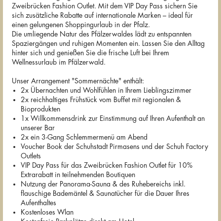
Zweibrücken Fashion Outlet. Mit dem VIP Day Pass sichern Sie
sich zusätzliche Rabatte auf internationale Marken – ideal für
einen gelungenen Shoppingurlaub in der Pfalz.
Die umliegende Natur des Pfälzerwaldes lädt zu entspannten
Spaziergängen und ruhigen Momenten ein. Lassen Sie den Alltag
hinter sich und genießen Sie die frische Luft bei Ihrem
Wellnessurlaub im Pfälzerwald.
Unser Arrangement "Sommernächte" enthält:
2x Übernachten und Wohlfühlen in Ihrem Lieblingszimmer
2x reichhaltiges Frühstück vom Buffet mit regionalen &
Bioprodukten
1x Willkommensdrink zur Einstimmung auf Ihren Aufenthalt an
unserer Bar
2x ein 3-Gang Schlemmermenü am Abend
Voucher Book der Schuhstadt Pirmasens und der Schuh Factory
Outlets
VIP Day Pass für das Zweibrücken Fashion Outlet für 10%
Extrarabatt in teilnehmenden Boutiquen
Nutzung der Panorama-Sauna & des Ruhebereichs inkl.
flauschige Bademäntel & Saunatücher für die Dauer Ihres
Aufenthaltes
Kostenloses Wlan