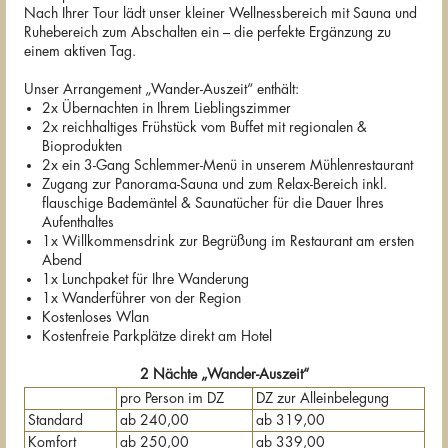
Nach Ihrer Tour lädt unser kleiner Wellnessbereich mit Sauna und
Ruhebereich zum Abschalten ein – die perfekte Ergänzung zu
einem aktiven Tag.
Unser Arrangement „Wander-Auszeit“ enthält:
2x Übernachten in Ihrem Lieblingszimmer
2x reichhaltiges Frühstück vom Buffet mit regionalen &
Bioprodukten
2x ein 3-Gang Schlemmer-Menü in unserem Mühlenrestaurant
Zugang zur Panorama-Sauna und zum Relax-Bereich inkl.
flauschige Bademäntel & Saunatücher für die Dauer Ihres
Aufenthaltes
1x Willkommensdrink zur Begrüßung im Restaurant am ersten
Abend
1x Lunchpaket für Ihre Wanderung
1x Wanderführer von der Region
Kostenloses Wlan
Kostenfreie Parkplätze direkt am Hotel
2 Nächte „Wander-Auszeit“
pro Person im DZ
DZ zur Alleinbelegung
Standard
ab 240,00
ab 319,00
Komfort
ab 250,00
ab 339,00