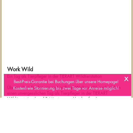
Work Wild
x
Ein Tag als Tierpfleger in der TIERART Wildtierstation
Best-Preis-Garantie bei Buchungen über unsere Homepage!
Übernachten Sie bei uns im Landhotel Weihermühle und erleben
Kostenfreie Stornierung bis zwei Tage vor Anreise möglich!
einen unvergesslichen Tag als Tierpfleger in der TIERART
Wildtierstation (nur 10 Minuten vom Hotel entfernt).
Erleben Sie Wildtiere hautnah und werfen Sie einen Blick hinter
die Kulissen der Wildtierstation - ein Tag als Tierpfleger bietet
unvergessliche Erlebnisse und einmalige Einblicke in den
Arbeitsalltag eines Tierpflegers bei TIERART!
Mithilfe bei der Fütterung von Tigern, Waschbären, Füchsen &
Co.