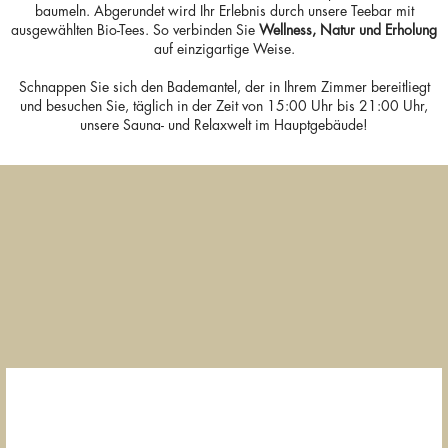
baumeln. Abgerundet wird Ihr Erlebnis durch unsere Teebar mit
ausgewählten Bio-Tees. So verbinden Sie
Wellness, Natur und Erholung
auf einzigartige Weise.
Schnappen Sie sich den Bademantel, der in Ihrem Zimmer bereitliegt
und besuchen Sie, täglich in der Zeit von 15:00 Uhr bis 21:00 Uhr,
unsere Sauna- und Relaxwelt im Hauptgebäude!
Ruhebereiche zum
Saunawelt mit
Teebar & ges
Abschalten und
Panoramablick
Erfrischun
Durchatmen