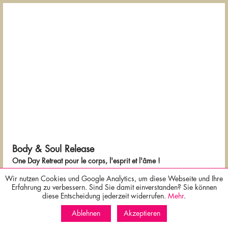
Body & Soul Release
One Day Retreat pour le corps, l'esprit et l'âme !
Wir nutzen Cookies und Google Analytics, um diese Webseite und Ihre
Détente, pleine conscience et nouvelle énergie au cœur de la forêt
Erfahrung zu verbessern. Sind Sie damit einverstanden? Sie können
du Palatinat.
x
diese Entscheidung jederzeit widerrufen.
Mehr
.
Trouve le calme, l'équilibre intérieur et du temps pour toi - loin du
Meilleur prix garanti pour les réservations sur notre site Internet!
quotidien !
Annulation gratuite possible jusqu'à deux jours avant l'arrivée!
Ablehnen
Akzeptieren