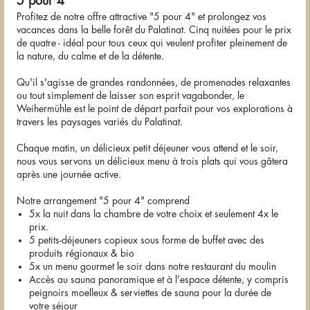
5 pour 4
Profitez de notre offre attractive "5 pour 4" et prolongez vos
vacances dans la belle forêt du Palatinat. Cinq nuitées pour le prix
de quatre - idéal pour tous ceux qui veulent profiter pleinement de
la nature, du calme et de la détente.
Qu'il s'agisse de grandes randonnées, de promenades relaxantes
ou tout simplement de laisser son esprit vagabonder, le
Weihermühle est le point de départ parfait pour vos explorations à
travers les paysages variés du Palatinat.
Chaque matin, un délicieux petit déjeuner vous attend et le soir,
nous vous servons un délicieux menu à trois plats qui vous gâtera
après une journée active.
Notre arrangement "5 pour 4" comprend
5x la nuit dans la chambre de votre choix et seulement 4x le
prix.
5 petits-déjeuners copieux sous forme de buffet avec des
produits régionaux & bio
5x un menu gourmet le soir dans notre restaurant du moulin
Accès au sauna panoramique et à l'espace détente, y compris
peignoirs moelleux & serviettes de sauna pour la durée de
votre séjour