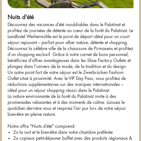
Nuits d'été
Découvrez des vacances d’été inoubliables dans le Palatinat et
profitez de journées de détente au cœur de la forêt du Palatinat. Le
Landhotel Weihermühle est le point de départ idéal pour un court
séjour reposant – parfait pour allier nature, détente et shopping.
Découvrez la célèbre ville de la chaussure de Pirmasens et profitez
d’un shopping exclusif. Grâce à votre carnet de bons personnel,
bénéficiez d’offres avantageuses dans les Shoe Factory Outlets et
plongez dans l’univers de la mode, de la tradition et du design.
Un autre point fort de votre séjour est le Zweibrücken Fashion
Outlet situé à proximité. Avec le VIP Day Pass, vous profitez de
réductions supplémentaires sur des marques internationales –
idéal pour un séjour shopping réussi dans le Palatinat.
La nature environnante de la forêt du Palatinat invite à des
promenades relaxantes et à des moments de calme. Laissez le
quotidien derrière vous et respirez l’air pur lors de votre séjour
bien-être en pleine nature.
Notre offre "Nuits d’été" comprend:
2x la nuit et le bien-être dans votre chambre préférée
2x copieux petit-déjeuner buffet avec des produits régionaux &