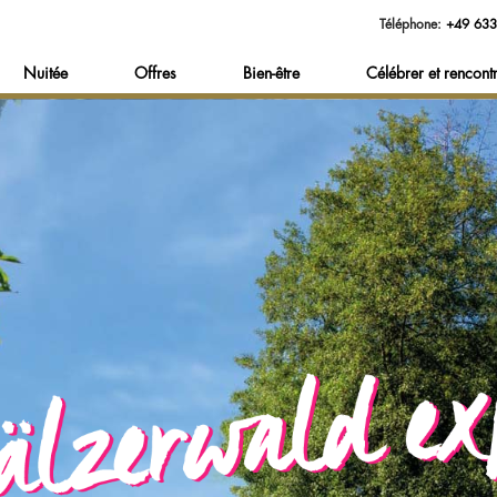
Téléphone:
+49 633
Nuitée
Offres
Bien-être
Célébrer et rencont